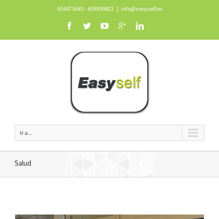
636473645 - 609390822
|
info@easyself.es
Ir a...
Salud