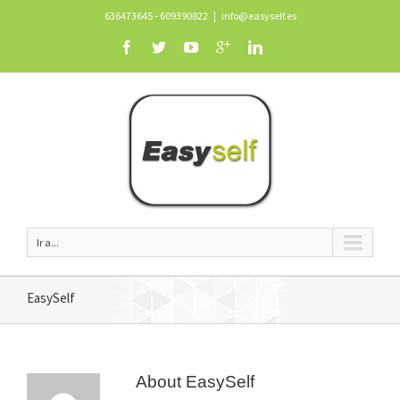
636473645 - 609390822
|
info@easyself.es
Ir a...
EasySelf
About
EasySelf