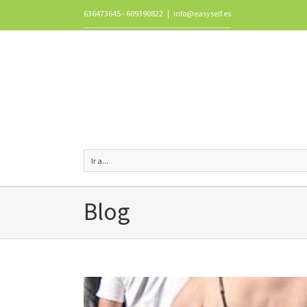
636473645 - 609390822
|
info@easyself.es
Ir a...
Blog