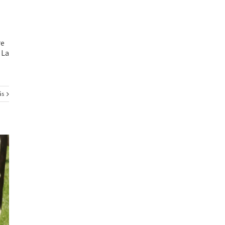
re
 La
ás